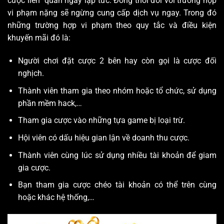
cược liên quan ngay lập tức. Đồng thời đối với trường hợp
vi phạm nặng sẽ ngừng cung cấp dịch vụ ngay. Trong đó
những trường hợp vi phạm theo quy tắc và điều kiện
khuyến mãi đó là:
Người chơi đặt cược 2 bên hay còn gọi là cược đối
nghịch.
Thành viên tham gia theo nhóm hoặc tổ chức, sử dụng
phần mềm hack,…
Tham gia cược vào những tựa game bị loại trừ.
Hội viên có dấu hiệu gian lận về doanh thu cược.
Thành viên cùng lúc sử dụng nhiều tài khoản để giam
gia cược.
Bạn tham gia cược chéo tài khoản có thể trên cùng
hoặc khác hệ thống,…