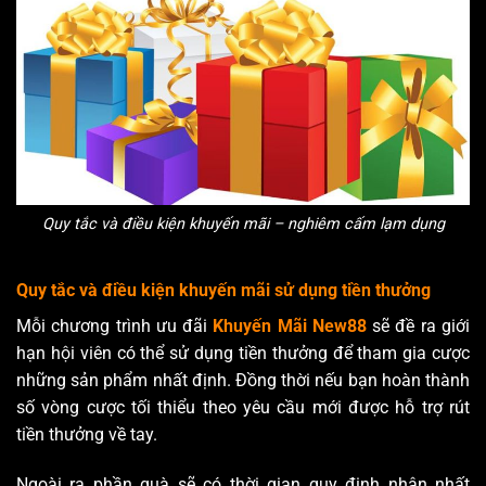
Quy tắc và điều kiện khuyến mãi – nghiêm cấm lạm dụng
Quy tắc và điều kiện khuyến mãi sử dụng tiền thưởng
Mỗi chương trình ưu đãi
Khuyến Mãi New88
sẽ đề ra giới
hạn hội viên có thể sử dụng tiền thưởng để tham gia cược
những sản phẩm nhất định. Đồng thời nếu bạn hoàn thành
số vòng cược tối thiểu theo yêu cầu mới được hỗ trợ rút
tiền thưởng về tay.
Ngoài ra phần quà sẽ có thời gian quy định nhận nhất