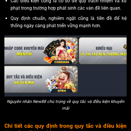
Các điều kiện cũng là cơ sở để quy trách nhiệm và xử
phạt trong trường hợp phát sinh các ván đề liên quan.
Quy định chuẩn, nghiêm ngặt cũng là tiền đề để hệ
thống ngày càng phát triển vững mạnh hơn.
Nguyên nhân New88 chú trọng về quy tắc và điều kiện khuyến
mãi
Chi tiết các quy định trong quy tắc và điều kiện