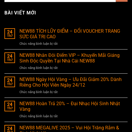
BÀI VIẾT MỚI
NEW88 TÍCH LŨY ĐIỂM – ĐỔI VOUCHER TRANG
24
Th7
SỨC GIÁ TRỊ CAO
Chức năng bình luận bị tắt
ở
NEW88
TÍCH
NEW88 Nhân Đôi Điểm VIP – Khuyến Mãi Giáng
24
LŨY
Th7
Sinh Độc Quyền Tại Nhà Cái NEW88
ĐIỂM
Chức năng bình luận bị tắt
ở
–
NEW88
ĐỔI
Nhân
NEW88 Ngày Hội Vàng – Ưu Đãi Giảm 20% Dành
VOUCHER
24
Đôi
TRANG
Th7
Riêng Cho Hội Viên Ngày 24/12
Điểm
SỨC
Chức năng bình luận bị tắt
ở
VIP
GIÁ
NEW88
–
TRỊ
Ngày
NEW88 Hoàn Trả 20% – Đại Nhạc Hội Sinh Nhật
Khuyến
24
CAO
Hội
Mãi
Th7
Vàng
Vàng
Giáng
Chức năng bình luận bị tắt
ở
–
Sinh
NEW88
Ưu
Độc
Hoàn
NEW88 MEGALIVE 2025 – Vui Hội Trăng Rằm &
Đãi
24
Quyền
Trả