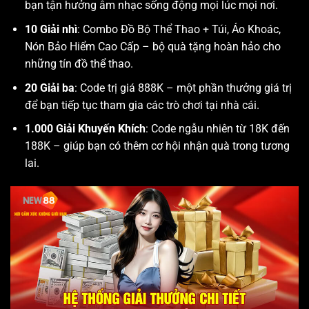
bạn tận hưởng âm nhạc sống động mọi lúc mọi nơi.
10 Giải nhì
: Combo Đồ Bộ Thể Thao + Túi, Áo Khoác,
Nón Bảo Hiểm Cao Cấp – bộ quà tặng hoàn hảo cho
những tín đồ thể thao.
20 Giải ba
: Code trị giá 888K – một phần thưởng giá trị
để bạn tiếp tục tham gia các trò chơi tại nhà cái.
1.000 Giải Khuyến Khích
: Code ngẫu nhiên từ 18K đến
188K – giúp bạn có thêm cơ hội nhận quà trong tương
lai.