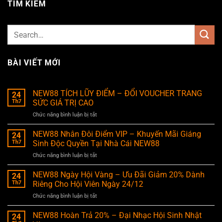
TÌM KIẾM
BÀI VIẾT MỚI
NEW88 TÍCH LŨY ĐIỂM – ĐỔI VOUCHER TRANG
24
Th7
SỨC GIÁ TRỊ CAO
Chức năng bình luận bị tắt
ở
NEW88
TÍCH
NEW88 Nhân Đôi Điểm VIP – Khuyến Mãi Giáng
24
LŨY
Th7
Sinh Độc Quyền Tại Nhà Cái NEW88
ĐIỂM
Chức năng bình luận bị tắt
ở
–
NEW88
ĐỔI
Nhân
NEW88 Ngày Hội Vàng – Ưu Đãi Giảm 20% Dành
VOUCHER
24
Đôi
TRANG
Th7
Riêng Cho Hội Viên Ngày 24/12
Điểm
SỨC
Chức năng bình luận bị tắt
ở
VIP
GIÁ
NEW88
–
TRỊ
Ngày
NEW88 Hoàn Trả 20% – Đại Nhạc Hội Sinh Nhật
Khuyến
24
CAO
Hội