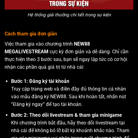
Hệ thống giải thưởng chi tiết trong sự kiện
Cách tham gia đơn giản
Việc tham gia vào chương trình
NEW88
MEGALIVESTREAM
cực kỳ đơn giản và dễ dàng. Chỉ cần
thực hiện theo 3 bước sau, bạn sẽ ngay lập tức có cơ hội
nhận các phần quà giá trị từ nhà cái:
Bước 1: Đăng ký tài khoản
Truy cập trang web và điền đầy đủ thông tin cá nhân
vào mẫu đăng ký NEW88. Sau khi hoàn tất, nhấn nút
“Đăng ký ngay” để tạo tài khoản.
Bước 2: Theo dõi livestream & tham gia minigame
Khi chương trình bắt đầu, hãy theo dõi livestream tại
nhà cái để không bỏ lỡ bất kỳ khoảnh khắc nào. Tham