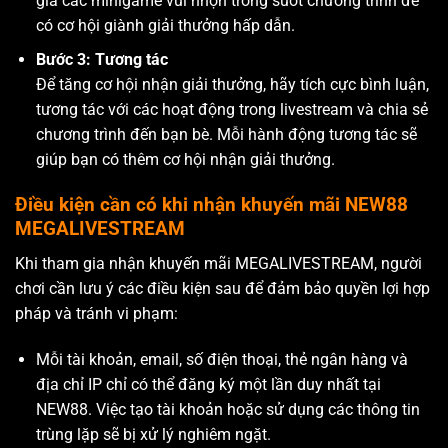
gia các minigame vui nhộn trong suốt chương trình để
có cơ hội giành giải thưởng hấp dẫn.
Bước 3: Tương tác
Để tăng cơ hội nhận giải thưởng, hãy tích cực bình luận,
tương tác với các hoạt động trong livestream và chia sẻ
chương trình đến bạn bè. Mỗi hành động tương tác sẽ
giúp bạn có thêm cơ hội nhận giải thưởng.
Điều kiện cần có khi nhận khuyến mãi NEW88
MEGALIVESTREAM
Khi tham gia nhận khuyến mãi MEGALIVESTREAM, người
chơi cần lưu ý các điều kiện sau để đảm bảo quyền lợi hợp
pháp và tránh vi phạm:
Mỗi tài khoản, email, số điện thoại, thẻ ngân hàng và
địa chỉ IP chỉ có thể đăng ký một lần duy nhất tại
NEW88. Việc tạo tài khoản hoặc sử dụng các thông tin
trùng lặp sẽ bị xử lý nghiêm ngặt.