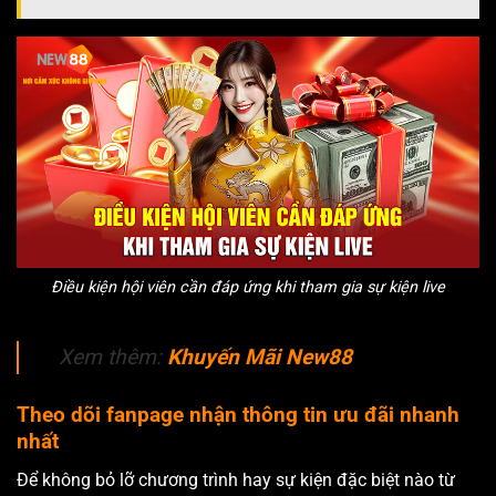
Điều kiện hội viên cần đáp ứng khi tham gia sự kiện live
Xem thêm:
Khuyến Mãi New88
Theo dõi fanpage nhận thông tin ưu đãi nhanh
nhất
Để không bỏ lỡ chương trình hay sự kiện đặc biệt nào từ