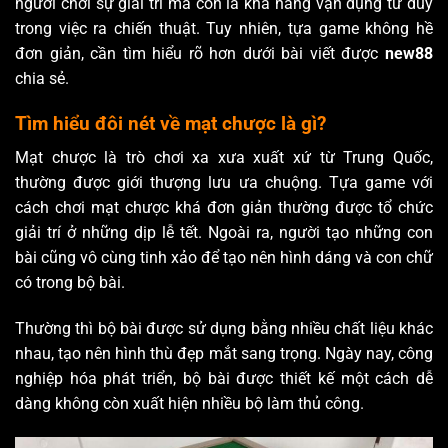
người chơi sự giải trí mà còn là khả năng vận dụng tư duy
trong việc ra chiến thuật. Tuy nhiên, tựa game không hề
đơn giản, cần tìm hiểu rõ hơn dưới bài viết được
new88
chia sẻ.
Tìm hiểu đôi nét về mạt chược là gì?
Mạt chược là trò chơi xa xưa xuất xứ từ Trung Quốc,
thường được giới thượng lưu ưa chuộng. Tựa game với
cách chơi mạt chược khá đơn giản thường được tổ chức
giải trí ở những dịp lễ tết. Ngoài ra, người tạo những con
bài cũng vô cùng tinh xảo để tạo nên hình dáng và con chữ
có trong bộ bài.
Thường thì bộ bài được sử dụng bằng nhiều chất liệu khác
nhau, tạo nên hình thù đẹp mắt sang trọng. Ngày nay, công
nghiệp hóa phát triển, bộ bài được thiết kế một cách dễ
dàng không còn xuất hiện nhiều bộ làm thủ công.