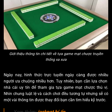
Giới thiệu thông tin chi tiết về tựa game mạt chược truyền
thống xa xưa
Ngày nay, hình thức trực tuyến ngày càng được nhiều
người ưa chuộng nhiều hơn. Tuy nhiên, bạn cần lựa chọn
nhà cái uy tín để tham gia tựa game mạt chược thú vị.
Nhìn chung luật lệ và cách chơi đều tương tự nhưng sẽ có
một vài thông tin được thay đổi bạn cần tìm hiểu kỹ trước.
Xem thêm:
jackpot bí ẩn