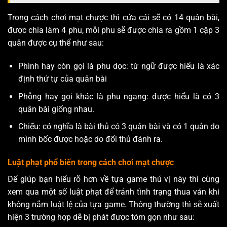
Trong cách chơi mạt chược thì cửa cái sẽ có 14 quân bài,
được chia làm 4 phu, mỗi phu sẽ được chia ra gồm 1 cặp 3
quân được cụ thể như sau:
Phình hay còn gọi là phu dọc: từ ngữ được hiểu là xác
định thứ tự của quân bài
Phỗng hay gọi khác là phu ngang: được hiểu là có 3
quân bài giống nhau.
Chiếu: có nghĩa là bài thủ có 3 quân bài và có 1 quân do
mình bốc được hoặc do đối thủ đánh ra.
Luật phạt phổ biến trong cách chơi mạt chược
Để giúp bạn hiểu rõ hơn về tựa game thú vị này thì cùng
xem qua một số luật phạt để tránh tình trạng thua ván khi
không nắm luật lệ của tựa game. Thông thường thì sẽ xuất
hiện 3 trường hợp dễ bị phát được tóm gọn như sau: