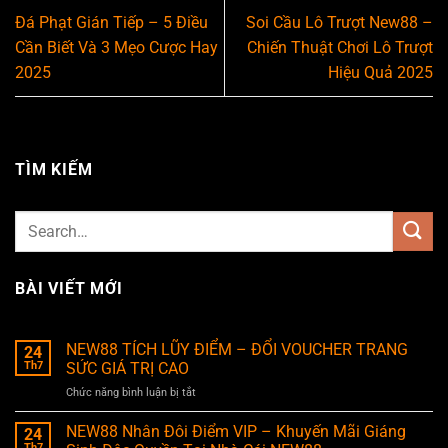
Đá Phạt Gián Tiếp – 5 Điều
Soi Cầu Lô Trượt New88 –
Cần Biết Và 3 Mẹo Cược Hay
Chiến Thuật Chơi Lô Trượt
2025
Hiệu Quả 2025
TÌM KIẾM
BÀI VIẾT MỚI
NEW88 TÍCH LŨY ĐIỂM – ĐỔI VOUCHER TRANG
24
Th7
SỨC GIÁ TRỊ CAO
Chức năng bình luận bị tắt
ở
NEW88
TÍCH
NEW88 Nhân Đôi Điểm VIP – Khuyến Mãi Giáng
24
LŨY
Th7