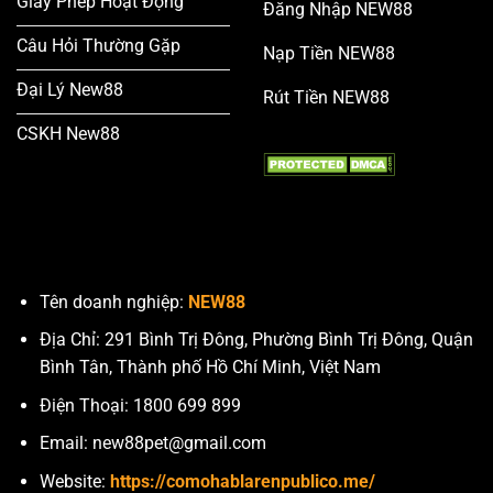
Giấy Phép Hoạt Động
Đăng Nhập NEW88
Câu Hỏi Thường Gặp
Nạp Tiền NEW88
Đại Lý New88
Rút Tiền NEW88
CSKH New88
LIÊN HỆ
Tên doanh nghiệp:
NEW88
Địa Chỉ: 291 Bình Trị Đông, Phường Bình Trị Đông, Quận
Bình Tân, Thành phố Hồ Chí Minh, Việt Nam
Điện Thoại: 1800 699 899
Email:
new88pet@gmail.com
Website:
https://comohablarenpublico.me/