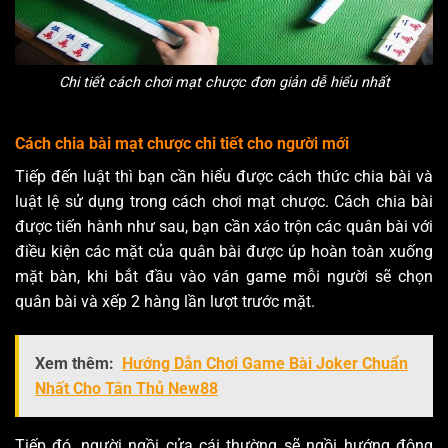
Chi tiết cách chơi mạt chược đơn giản dễ hiểu nhất
Cách chia bài mạt chược chi tiết cho người mới
Tiếp đến luật thì bạn cần hiểu được cách thức chia bài và
luật lệ sử dụng trong cách chơi mạt chược. Cách chia bài
được tiến hành như sau, bạn cần xáo trộn các quân bài với
điều kiện các mặt của quân bài được úp hoàn toàn xuống
mặt bàn, khi bắt đầu vào ván game mỗi người sẽ chọn
quân bài và xếp 2 hàng lần lượt trước mặt.
Xem thêm:
Hướng Dẫn Chơi Game Bài Joker Chuẩn
Nhất Cho Tân Thủ New88
Tiếp đó, người ngồi cửa cái thường sẽ ngồi hướng đông