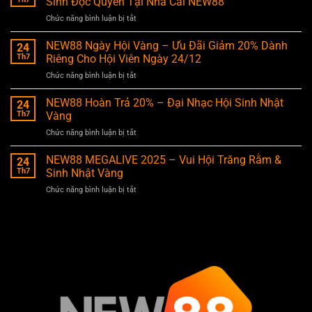
Sinh Độc Quyền Tại Nhà Cái NEW88
ĐIỂM
Chức năng bình luận bị tắt
ở
–
NEW88
ĐỔI
Nhân
NEW88 Ngày Hội Vàng – Ưu Đãi Giảm 20% Dành
VOUCHER
24
Đôi
TRANG
Th7
Riêng Cho Hội Viên Ngày 24/12
Điểm
SỨC
Chức năng bình luận bị tắt
ở
VIP
GIÁ
NEW88
–
TRỊ
Ngày
NEW88 Hoàn Trả 20% – Đại Nhạc Hội Sinh Nhật
Khuyến
24
CAO
Hội
Mãi
Th7
Vàng
Vàng
Giáng
Chức năng bình luận bị tắt
ở
–
Sinh
NEW88
Ưu
Độc
Hoàn
NEW88 MEGALIVE 2025 – Vui Hội Trăng Rằm &
Đãi
24
Quyền
Trả
Giảm
Th7
Sinh Nhật Vàng
Tại
20%
20%
Nhà
Chức năng bình luận bị tắt
ở
–
Dành
Cái
NEW88
Đại
Riêng
NEW88
MEGALIVE
Nhạc
Cho
2025
Hội
Hội
–
Sinh
Viên
Vui
Nhật
Ngày
Hội
Vàng
24/12
Trăng
Rằm
&
Sinh