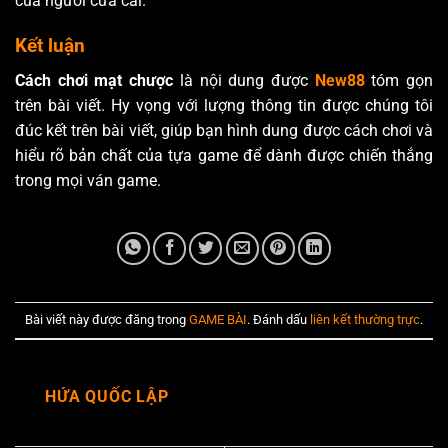
của người cửa cái.
Kết luận
Cách chơi mạt chược
là nội dung được
New88
tóm gọn
trên bài viết. Hy vọng với lượng thông tin được chúng tôi
đúc kết trên bài viết, giúp bạn hình dung được cách chơi và
hiểu rõ bản chất của tựa game để dành được chiến thắng
trong mọi ván game.
Bài viết này được đăng trong
GAME BÀI
. Đánh dấu
liên kết thường trực
.
HỨA QUỐC LẬP